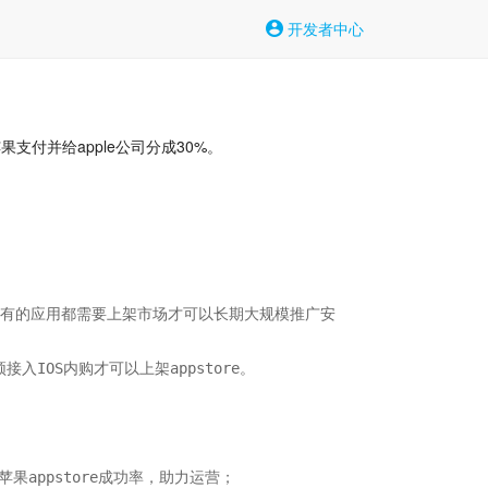
开发者中心
果支付并给apple公司分成30%。
场，所有的应用都需要上架市场才可以长期大规模推广安
IOS内购才可以上架appstore。

果appstore成功率，助力运营；
