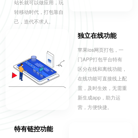
站长就可以做应用，玩
转移动时代，打包靠自
己，迭代不求人。
独立在线功能
苹果ios网页打包，一
门APP打包平台特有
区分在线和离线功能，
在线功能可直接线上配
置，及时生效，无需重
新生成app，助力运
营，方便快捷。
特有链控功能