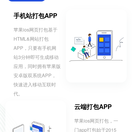
手机站打包APP
苹果ios网页打包基于
HTML&网站打包
APP，只要有手机网
站3分钟即可生成移动
应用，同时拥有苹果版
安卓版双系统APP，
快速进入移动互联时
代。
云端打包APP
苹果ios网页打包，一
门app打包始于2015