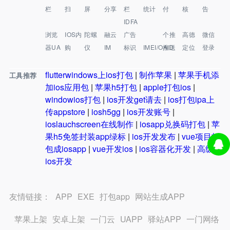
栏
扫
屏
分享
栏
统计
付
核
告
IDFA
浏览
IOS内
陀螺
融云
广告
个推
高德
微信
器UA
购
仪
IM
标识
IMEI/OAID
推送
定位
登录
flutterwindows上ios打包
|
制作苹果
|
苹果手机添
工具推荐
加ios应用包
|
苹果h5打包
|
apple打包ios
|
windowios打包
|
ios开发get请去
|
ios打包ipa上
传appstore
|
iosh5gg
|
ios开发账号
|
ioslauchscreen在线制作
|
iosapp兑换码打包
|
苹
果h5免签封装app绿标
|
ios开发发布
|
vue项目打
包成iosapp
|
vue开发ios
|
ios容器化开发
|
高级
ios开发
友情链接：
APP
EXE
打包app
网站生成APP
苹果上架
安卓上架
一门云
UAPP
驿站APP
一门网络