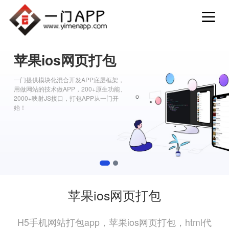
苹果ios网页打包
一门提供模块化混合开发APP底层框架，
用做网站的技术做APP，200+原生功能、
2000+映射JS接口，打包APP从一门开
始！
1
2
苹果ios网页打包
H5手机网站打包app，苹果ios网页打包，html代