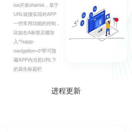
ios开发charles，基于
URL链接实现对APP
一些常用功能的控制，
比如在A标签后缀加
入“?xapp-
navigation=0”即可隐
藏APP内当前URL下
的原生标题栏
进程更新