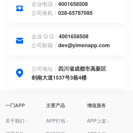
企业电话：
4001658508
公司座机：
028-65787095
企业 Q Q：
4001658508
公司邮箱：
dev@yimenapp.com
公司地址：
四川省成都市高新区
剑南大道1537号3栋4楼
一门APP
主要产品
增值服务
关于我们 ›
APP打包 ›
APP上架 ›