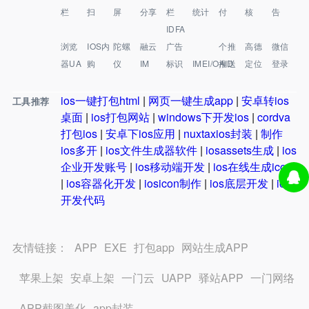
栏
扫
屏
分享
栏
统计
付
核
告
IDFA
浏览
IOS内
陀螺
融云
广告
个推
高德
微信
器UA
购
仪
IM
标识
IMEI/OAID
推送
定位
登录
ios一键打包html
|
网页一键生成app
|
安卓转ios
工具推荐
桌面
|
ios打包网站
|
windows下开发ios
|
cordva
打包ios
|
安卓下ios应用
|
nuxtaxios封装
|
制作
ios多开
|
ios文件生成器软件
|
iosassets生成
|
ios
企业开发账号
|
ios移动端开发
|
ios在线生成icon
|
ios容器化开发
|
iosicon制作
|
ios底层开发
|
ios
开发代码
友情链接：
APP
EXE
打包app
网站生成APP
苹果上架
安卓上架
一门云
UAPP
驿站APP
一门网络
APP截图美化
app封装