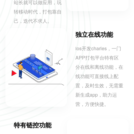
站长就可以做应用，玩
转移动时代，打包靠自
己，迭代不求人。
独立在线功能
ios开发charles，一门
APP打包平台特有区
分在线和离线功能，在
线功能可直接线上配
置，及时生效，无需重
新生成app，助力运
营，方便快捷。
特有链控功能