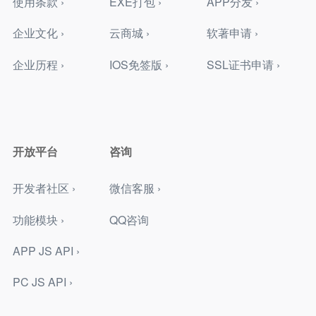
使用条款 ›
EXE打包 ›
APP分发 ›
企业文化 ›
云商城 ›
软著申请 ›
企业历程 ›
IOS免签版 ›
SSL证书申请 ›
开放平台
咨询
开发者社区 ›
微信客服 ›
功能模块 ›
QQ咨询
APP JS API ›
PC JS API ›