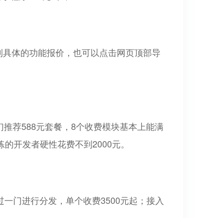
看到具体的功能报价，也可以点击网页顶部导
们推荐588元套餐，8个收费模块基本上能满
熟练的开发者硬性花费不到2000元。
过一门进行分发，单个收费3500元起；接入