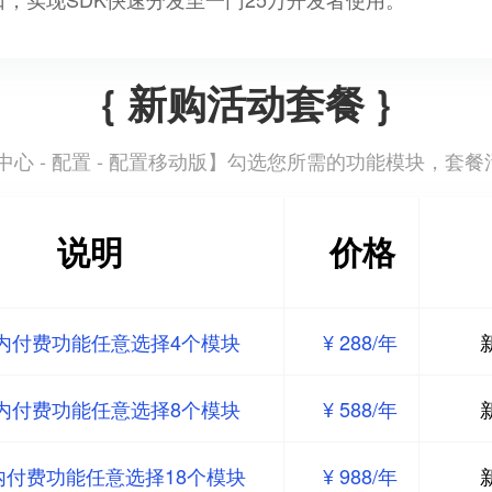
{ 新购活动套餐 }
心 - 配置 - 配置移动版
】勾选您所需的功能模块，套餐
说明
价格
内付费功能任意选择4个模块
¥ 288/年
内付费功能任意选择8个模块
¥ 588/年
内付费功能任意选择18个模块
¥ 988/年