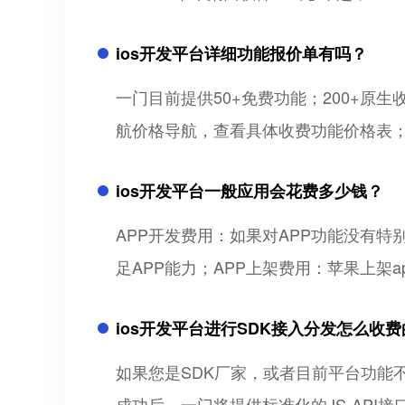
ios开发平台详细功能报价单有吗？
一门目前提供50+免费功能；200+
航价格导航，查看具体收费功能价格表
ios开发平台一般应用会花费多少钱？
APP开发费用：如果对APP功能没有特
足APP能力；APP上架费用：苹果上架ap
ios开发平台进行SDK接入分发怎么收费
如果您是SDK厂家，或者目前平台功能不
成功后，一门将提供标准化的JS-API