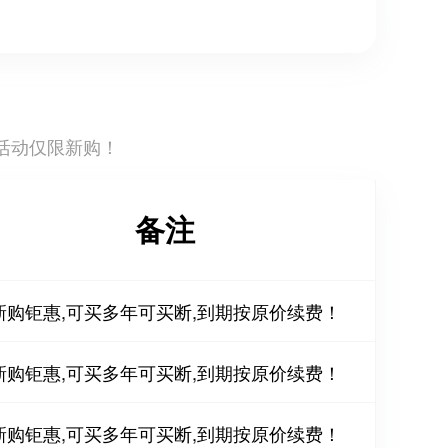
活动仅限新购！
备注
新购钜惠,可买多年可买断,到期按原价续费！
新购钜惠,可买多年可买断,到期按原价续费！
新购钜惠,可买多年可买断,到期按原价续费！