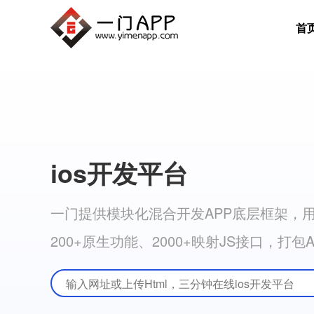
首
ios开发平台
一门提供模块化混合开发APP底层框架，用
200+原生功能、2000+映射JS接口，打包