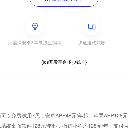
无需懂安卓&苹果原生编程
快速迭代兼容
{ios开发平台多少钱？}
费试用7天，安卓APP48元/年起，苹果APP128元/年
ux系统桌面软件128元/年起，微信小程序128元/年；支付