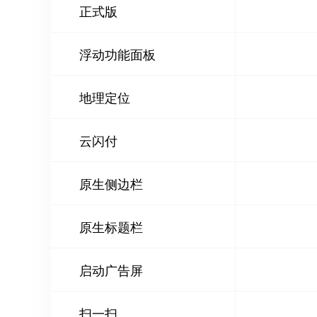
正式版
浮动功能面板
地理定位
云闪付
原生侧边栏
原生标题栏
启动广告屏
扫一扫