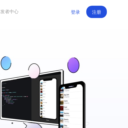
开发者中心
登录
注册