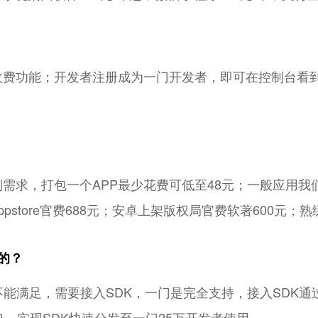
原生收费功能；开发者注册成为一门开发者，即可在控制台
；
别需求，打包一个APP最少花费可低至48元；一般应用我
pstore官费688元；安卓上架版权局官费软著600元；
的？
能满足，需要接入SDK，一门是完全支持，接入SDK通
接口，实现SDK快速分发至一门25万开发者使用。