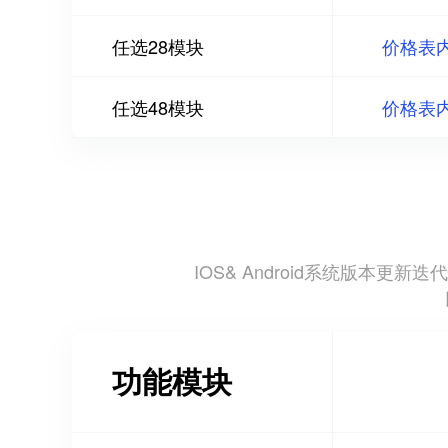
任选28模块
价格表
任选48模块
价格表
IOS& Android系统版
功能模块